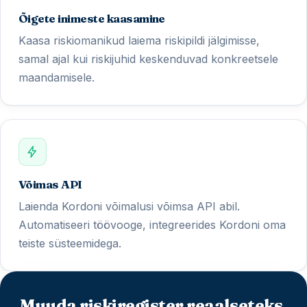
Õigete inimeste kaasamine
Kaasa riskiomanikud laiema riskipildi jälgimisse,
samal ajal kui riskijuhid keskenduvad konkreetsele
maandamisele.
Võimas API
Laienda Kordoni võimalusi võimsa API abil.
Automatiseeri töövooge, integreerides Kordoni oma
teiste süsteemidega.
Muuda riskiregister reaalseteks