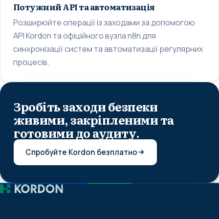
Потужний API та автоматизація
Розширюйте операції із заходами за допомогою
API Kordon та офіційного вузла n8n для
синхронізації систем та автоматизації регулярних
процесів.
Зробіть заходи безпеки
живими, закріпленими та
готовими до аудиту.
Спробуйте Kordon безплатно